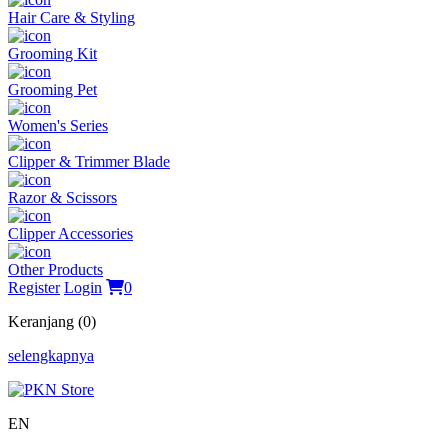
Hair Care & Styling
Grooming Kit
Grooming Pet
Women's Series
Clipper & Trimmer Blade
Razor & Scissors
Clipper Accessories
Other Products
Register
Login
0
Keranjang (0)
selengkapnya
EN