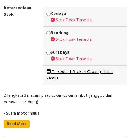
Ketersediaan
Kedoya
Stok
Stok Tidak Tersedia
Bandung
Stok Tidak Tersedia
Surabaya
Stok Tidak Tersedia
Tersedia di 5 lokasi Cabang - Lihat
Semua
Dilengkapi 3 macam pisau cukur (cukur rambut, jenggot dan
perawatan hidung)
- Suara motor halus
Read More
- Charging mode power
- Dapat memotong lebih banyak rambut