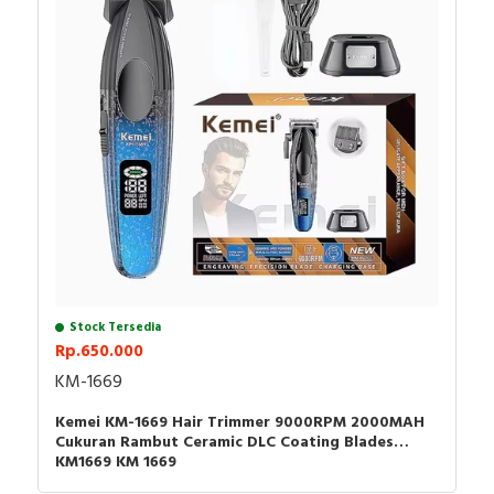
Isi paket
1 x Kemei KM-1245
1 x Oil
1 x Kabel USB-C
1 x Kuas pembersih
1 x User manual
Stock Tersedia
Rp.650.000
KM-1669
Kemei KM-1669 Hair Trimmer 9000RPM 2000MAH
Cukuran Rambut Ceramic DLC Coating Blades
KM1669 KM 1669