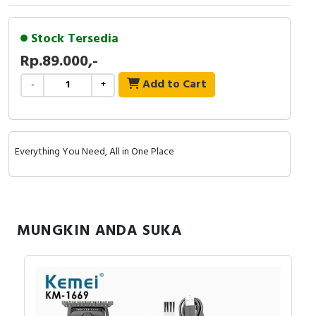
Output : 5V (tegangan keluaran 5V)
Nilai daya : 5W (daya pengenal 5W)
Stock Tersedia
Waktu pengisian : 2 jam
Rp.89.000,-
Penggunaan sampai 120 menit
Add to Cart
-
+
DC 5V 2W
Menggunakan pisau keramik
Everything You Need, All in One Place
Pemotongan tajam dan tahan lama
Aman sehingga tidak membahayakan kulit
Baterai 600mAH
MUNGKIN ANDA SUKA
pengisian daya selama 2 jam dan dapat digunakan selama 120
menit
Tegangan Universal
Antarmuka Type-C Universal