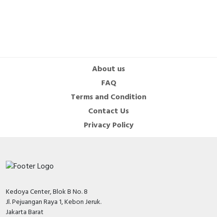
Paket
1 x gunting rambut
3 x limit comb (1mm, 2mm, 3mm)
About us
1 x kabel charger Micro USB
FAQ
1 x pelumas
Terms and Condition
1 x sikat pembersih
Contact Us
Privacy Policy
1 x buku manual
Kedoya Center, Blok B No. 8
Jl. Pejuangan Raya 1, Kebon Jeruk.
Jakarta Barat