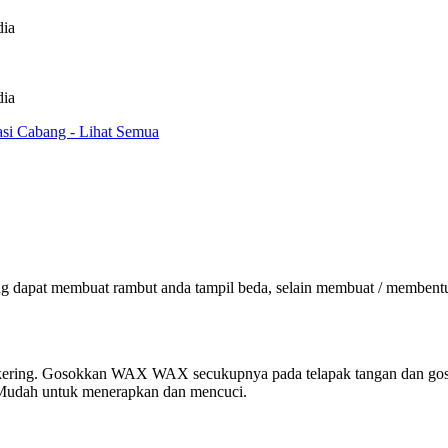
dia
dia
asi Cabang - Lihat Semua
apat membuat rambut anda tampil beda, selain membuat / membentuk
kering. Gosokkan WAX WAX secukupnya pada telapak tangan dan goso
a. Mudah untuk menerapkan dan mencuci.