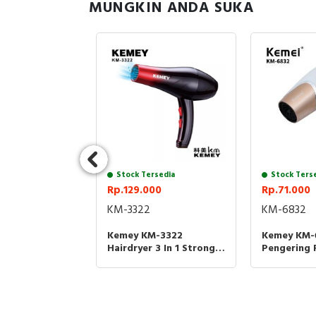
MUNGKIN ANDA SUKA
sedia
0
B
a Pisau Cukur
-2600
ent Blade
Stock Tersedia
Stock Ters
Rp.129.000
Rp.71.000
KM-3322
KM-6832
Kemey KM-3322
Kemey KM-
Hairdryer 3 In 1 Strong
Pengering 
Power Kemey 3322
Kemei 6832
Pengering Rambut
Portable