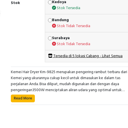
Kedoya
Stok
Stok Tersedia
Bandung
Stok Tidak Tersedia
Surabaya
Stok Tidak Tersedia
Tersedia di 5 lokasi Cabang - Lihat Semua
Kemei Hair Dryer Km-9825 merupakan pengering rambut terbaru dari
Kemei yang ukurannya cukup kecil untuk dimasukan ke dalam tas
perjalanan Anda. Bisa dilipat, mudah digunakan dan dengan daya
pengeringan3500W menciptakan aliran udara yang optimal untuk
menghasilkan rambut indah setiap hari
Read More
Pengering rambut ini bisa dilipat pada bagian handle-nya sehingga
memberikan keuntungan saat Anda akan menyimpannya, karena
bentuknya bisa menjadi lebih kecil dan ringkas daripada sebelumnya