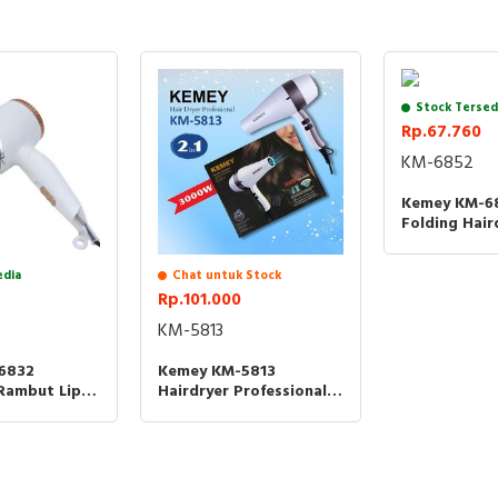
3 Kecepatan Terdapat 3 pengaturan tingkat kecepatan dan panas y
bisa diatur untuk menghasilkan hasil yang sempurna, termasuk untuk 
Wind
Stock Tersed
Rp.67.760
KM-6852
Hairdryer Kemei KM-9825
Kemey KM-68
Folding Hair
Input Daya : 1000W~220V ,50-60Hz
Watts Penge
Rambut Trav
Output: 3500Wind Power
edia
Chat untuk Stock
Kemei 6852
Rp.101.000
Hot & Cool Air
KM-5813
Dapat Dilipat
6832
Kemey KM-5813
Rambut Lipat
Hairdryer Professional
Panjang Kabel 1.8m
 Hair Dryer
Kemei 5813 Pengering
Rambut
Package contents