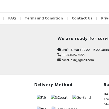
1 x hair dryer
1 x nozle
FAQ
Terms and Condition
Contact Us
Priv
We are ready for serv
Senin-Jumat : 09.00 - 15.00 Sabtu 
0895365525055
cantikpkn@gmail.com
Delivery Method
Ba
BA
372
A.N