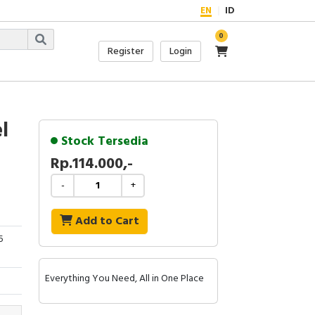
EN
ID
0
Register
Login
l
Stock Tersedia
Rp.114.000,-
-
+
Add to Cart
5
Everything You Need, All in One Place