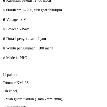
⨳ Kapasitas baterai : 1400 mAh
⨳ 6000Rpm +- 200, first gear 5500rpm
⨳ Voltage : 3 V
⨳ Power : 5 Watt
⨳ Durasi pengecasan : 2 jam
⨳ Waktu penggunaan : 180 menit
⨳ Made in PRC
Isi paket :
Trimmer KM i8S,
usb kabel,
3 buah guard ukuran (1mm 2mm 3mm),