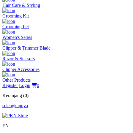
Hair Care & Styling
Grooming Kit
Grooming Pet
Women's Series
Clipper & Trimmer Blade
Razor & Scissors
Clipper Accessories
Other Products
Register
Login
0
Keranjang (0)
selengkapnya
EN