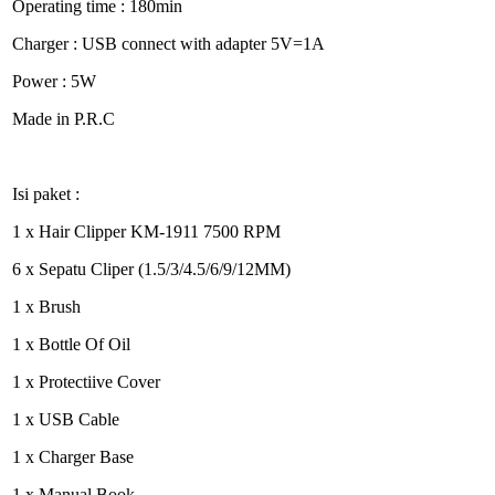
Operating time : 180min
Charger : USB connect with adapter 5V=1A
Power : 5W
Made in P.R.C
Isi paket :
1 x Hair Clipper KM-1911 7500 RPM
6 x Sepatu Cliper (1.5/3/4.5/6/9/12MM)
1 x Brush
1 x Bottle Of Oil
1 x Protectiive Cover
1 x USB Cable
1 x Charger Base
1 x Manual Book