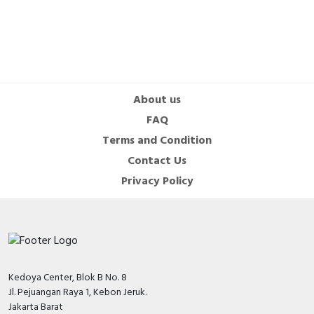
Catatan:
- Jangan gunakan alat pemotong ini pada kucing, anjing, atau
hewan peliharaan
About us
lainnya.
FAQ
- Jangan menekan ujung-ujung kulit dengan keras karena hal ini
Terms and Condition
dapat menyebabkan
Contact Us
iritasi pada kulit.
Privacy Policy
- Selalu simpan unit ini di lokasi yang jauh dari jangkauan anak-
anak.
Isi paket :
Kedoya Center, Blok B No. 8
Jl. Pejuangan Raya 1, Kebon Jeruk.
1 x Shaver KM-2024
Jakarta Barat