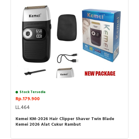
Tegangan: 100-240V
Waktu pengisian daya : 8 jam
Waktu kerja: 45 menit
Daya: 3W
Model: KM-2024
Warna: Hitam Kulit
Bahan: ABS + Logam
Ukuran : 9,5cm x 5,5cm
Stock Tersedia
Berat : 131gr
Rp.179.900
LL.464
Mohon perhatian:
Kemei KM-2026 Hair Clipper Shaver Twin Blade
Kemei 2026 Alat Cukur Rambut
- Untuk memperpanjang umur motor, matikan mesin setiap
penggunaan 15 menit