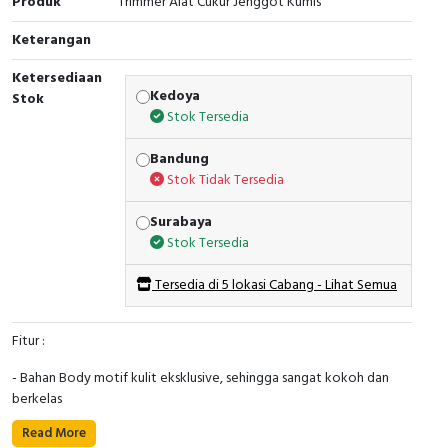
Produk
Trimmer Alat Cukur Jenggot Kumis
Keterangan
Ketersediaan
Kedoya
Stok
Stok Tersedia
Bandung
Stok Tidak Tersedia
Surabaya
Stok Tersedia
Tersedia di 5 lokasi Cabang - Lihat Semua
Fitur :
- Bahan Body motif kulit eksklusive, sehingga sangat kokoh dan
berkelas
Read More
- Bisa digunakan untuk cukuran kering maupun basah