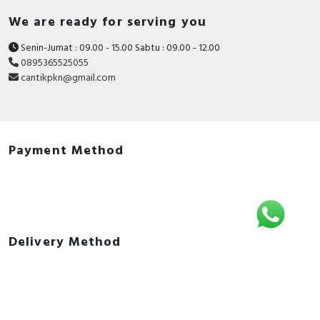
1 x Protective cover
We are ready for serving you
1 x Usb Cable
Senin-Jumat : 09.00 - 15.00 Sabtu : 09.00 - 12.00
2 x Shaving net
0895365525055
cantikpkn@gmail.com
1 x Manual
1 x Sarung Shaver
Payment Method
Delivery Method