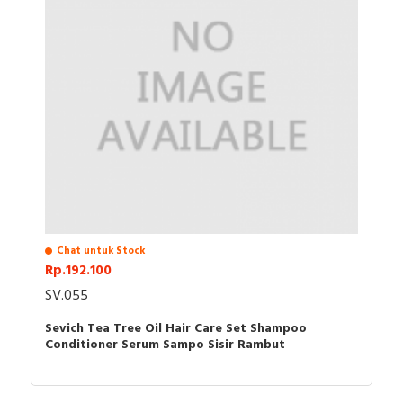
LEMBUT UNTUK KULIT KEPALA SENSITIF
Bebas amonia/peroksida. Diperkaya dengan ekstrak jahe & biota
untuk menenangkan kulit selama pewarnaan
KEMASAN RAMAH PERJALANAN
10 sachet sekali pakai (masing-masing 30ml) memastikan formula
segar setiap saat. Termasuk sarung tangan & panduan tes alergi
Made in PRC
Chat untuk Stock
Rp.192.100
SV.055
Isi paket:
Sevich Tea Tree Oil Hair Care Set Shampoo
Conditioner Serum Sampo Sisir Rambut
10 Sachet @30ml