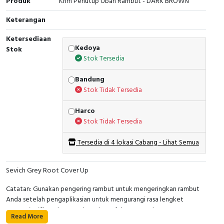
Produk
Krim Penutup Uban Rambut - DARK BROWN
Keterangan
Ketersediaan
Kedoya
Stok
Stok Tersedia
Bandung
Stok Tidak Tersedia
Harco
Stok Tidak Tersedia
Tersedia di 4 lokasi Cabang - Lihat Semua
Sevich Grey Root Cover Up
Catatan: Gunakan pengering rambut untuk mengeringkan rambut
Anda setelah pengaplikasian untuk mengurangi rasa lengket
secara signifikan dan mendapatkan efek mengembang.
Read More