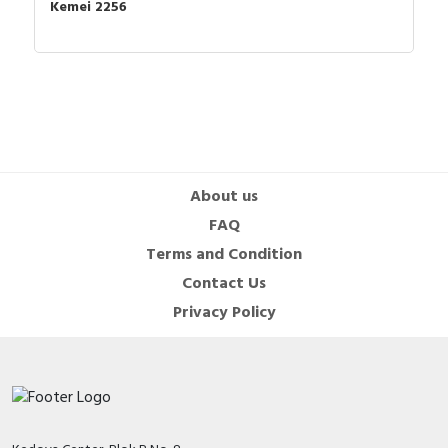
Waktu pengisian daya: Pengisian daya sepenuhnya cepat dalam 2
Kemei 2256
jam
Waktu penggunaan: tahan lama 150 menit
Ukuran : 14cm x 3cm
Set produk meliputi: mesin + kabel pengisi daya + 3 sisir
(1mm-2mm-3mm) + oli mesin.
About us
Made in PRC
FAQ
Terms and Condition
Contact Us
isi paket :
Privacy Policy
1 x Mesin Trimmer
3 x Sisir batas (1/2/3mm）
1 x Protective cover
1 x USB charger