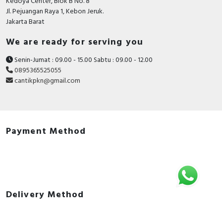
Kedoya Center, Blok B No. 8
1 x Bottle of oil
Jl. Pejuangan Raya 1, Kebon Jeruk.
Jakarta Barat
1 x Sikat pembersih
We are ready for serving you
Senin-Jumat : 09.00 - 15.00 Sabtu : 09.00 - 12.00
0895365525055
cantikpkn@gmail.com
Payment Method
Delivery Method