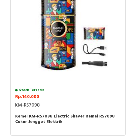
Waktu pengisi daya: 2 jam
Waktu penggunaan: 120 menit terakhir
Kapasitas baterai: isi ulang 1400mAh
Isi Paket :
1 x Kemei KM-2026
1 x Kabel USB
1 x Panduan pengguna
1 x Sikat Pembersih Kecil
Stock Tersedia
Rp.140.000
KM-RS7098
Kemei KM-RS7098 Electric Shaver Kemei RS7098
Cukur Jenggot Elektrik